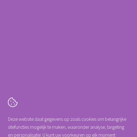
Meer informatie?
Neem contact op met
088 0077 140
Arseus Dental
info@arseus-dental.nl
Cartografenweg 18
Deze website slaat gegevens op zoals cookies om belangrijke
5141 MT
Waalwijk
sitefuncties mogelijk te maken, waaronder analyse, targeting
Tel. +31 (0)88 0077 140
en personalisatie. U kunt uw voorkeuren op elk moment