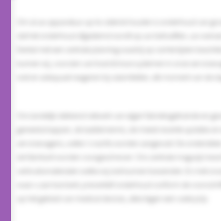
Om al uw apparatuur up-to-date te houden is onderhoud van groot 
dat het onderhoud afgestemd wordt op uw behoeften, uw wense
Dental met een centrale planning waarbij op ruimte tijden beschik
kunnen wij, voorzien van track & trace systemen in onze servi
snel en adequaat reageren bij calamiteiten, elk moment van de d
Ons landelijk dekkend netwerk van eigen fabrieksgetrainde en gecer
gereedschappen, de laatste kennis, de meest recente updates en
servicewagens, welke ’s nachts worden aangevuld. De onderdelen z
de fabrikant worden voorgeschreven. Ons centrale magazijn besch
verbruiksmaterialen welke wij snel kunnen toezenden. En met o
waar u aan toe bent; preventief onderhoud conform de voorschrift
op het gebied van medical devices, alles tegen een vaste prijs.