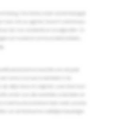
belang. Ook hierbij vinden wij het belangrijk
n maar ook uw agenda. Daarom werkt Arseus
baar zijn voor assistentie en noodgevallen. Zo
cewagens en moderne communicatiemiddelen,
ag.
tificeerde technici beschikt over de juiste
 een ruime voorraad onderdelen in de
ijn altijd nieuw en origineel, zoals deze door
ikt verder over alle essentiële onderdelen en
nze onderhoudsovereenkomsten weet u precies
en van de fabrikant en wettelijke bepalingen