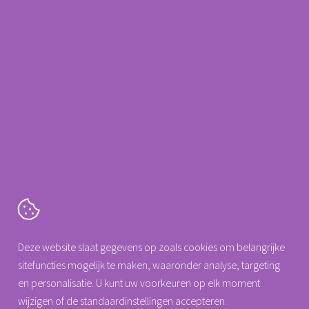
Service / Planning
Tel: 088 0077 142
E-mail: planning@arseus-dental.nl
Klacht of Compliment
Klik
hier
om een klacht of compliment te melden.
Cartografenweg 18
Deze website slaat gegevens op zoals cookies om belangrijke
5141 MT
Waalwijk
sitefuncties mogelijk te maken, waaronder analyse, targeting
Tel. +31 (0)88 0077 140
en personalisatie. U kunt uw voorkeuren op elk moment
info@arseus-dental.nl
wijzigen of de standaardinstellingen accepteren.