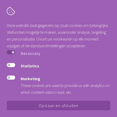
Cartografenweg 18
Deze website slaat gegevens op zoals cookies om belangrijke
5141 MT
Waalwijk
sitefuncties mogelijk te maken, waaronder analyse, targeting
Tel. +31 (0)88 0077 140
en personalisatie. U kunt uw voorkeuren op elk moment
info@arseus-dental.nl
wijzigen of de standaardinstellingen accepteren.
Necessary
Privacy Statement
Cookieverklaring
Statistics
Algemene voorwaarden
Marketing
Nieuwsbrief
These cookies are used to provide us with analytics on
Verander hier uw cookie voorkeur
which content visitors read, etc.
Opslaan en afsluiten
© 2026 Copyright Arseus Dental
|
Website van
Not on Paper
gemaakt
met
Statamic