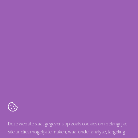
Meer informatie?
Neem contact op met
088 0077 140
Arseus Dental
info@arseus-dental.nl
Cartografenweg 18
Deze website slaat gegevens op zoals cookies om belangrijke
5141 MT
Waalwijk
sitefuncties mogelijk te maken, waaronder analyse, targeting