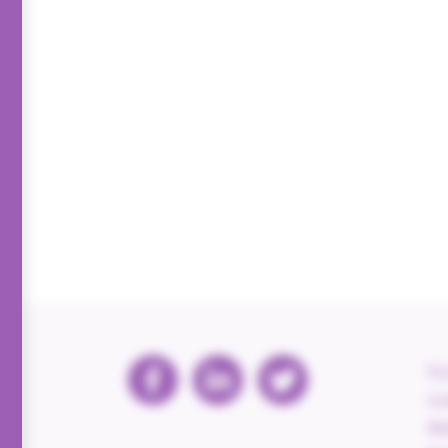
Pri
Coo
Al