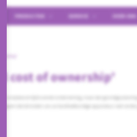
PRODUCTEN
SERVICE
OVER ON
wnership'
al cost of ownership'
een complexe en tijdrovende onderneming, maar een grondige planning a
egrijpen dat de kosten van uw tandheelkundige apparatuur veel verder g