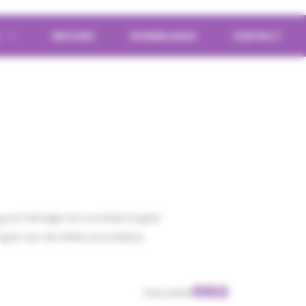
S
NIEUWS
DOWNLOADS
CONTACT
an het begin kan zowel tijd als geld
aan dan de initiële aanschafprijs.
Deel artikel