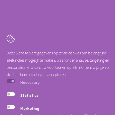
Deze website slaat gegevens op zoals cookies om belangrijke
sitefuncties mogelijk te maken, waaronder analyse, targeting en
personalisatie. U kunt uw voorkeuren op elk moment wijzigen of
de standaardinstellingen accepteren.
Necessary
Cartografenweg 18
Statistics
5141 MT
Waalwijk
Marketing
Tel. +31 (0)88 0077 140